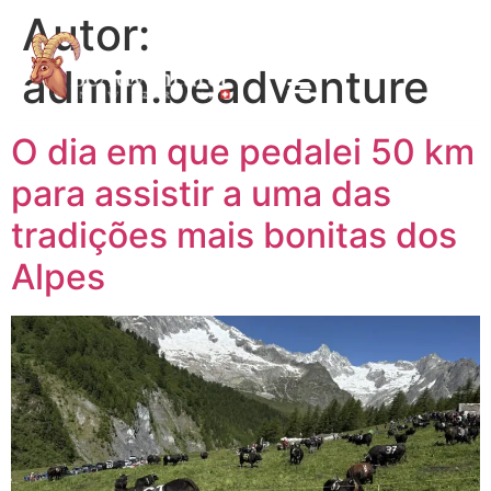
Autor:
admin.beadventure
O dia em que pedalei 50 km
para assistir a uma das
tradições mais bonitas dos
Alpes