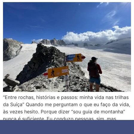
“Entre rochas, histórias e passos: minha vida nas trilhas
da Suíça” Quando me perguntam o que eu faço da vida,
às vezes hesito. Porque dizer “sou guia de montanha”
nunca é suficiente. Eu conduzo pessoas, sim, mas
também as ajudo a enxergar a paisagem com outros
olhos. A escutar o silêncio de uma floresta alpina. […]